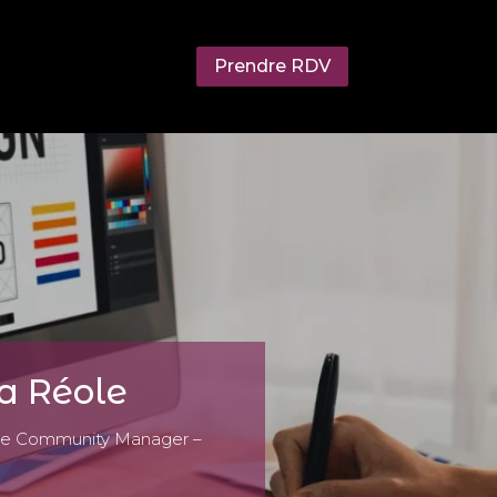
Prendre RDV
a Réole
otre Community Manager –