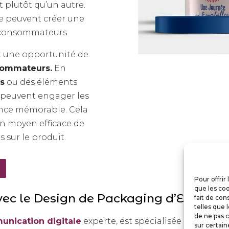
 plutôt qu’un autre.
age peuvent créer une
s consommateurs.
t une opportunité de
ommateurs.
En
s
ou des éléments
s peuvent engager les
nce mémorable. Cela
n moyen efficace de
s sur le produit.
Pour offrir
que les coo
ec le Design de Packaging d’Efflores
fait de con
telles que 
de ne pas c
nication digitale
experte, est spécialisée dans la
cr
sur certain