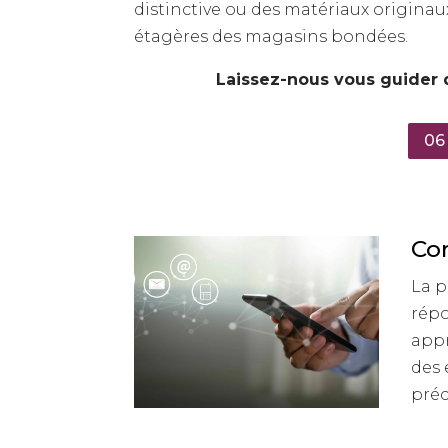
distinctive ou des matériaux originaux
étagères des magasins bondées.
Laissez-nous vous guider 
06
Co
La p
répo
appr
des 
préc