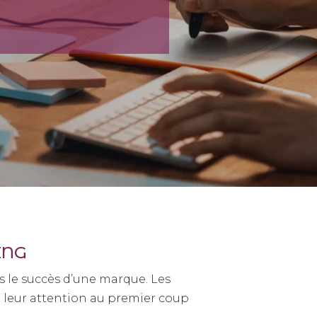
ING
s le succès d’une marque. Les
 leur attention au premier coup